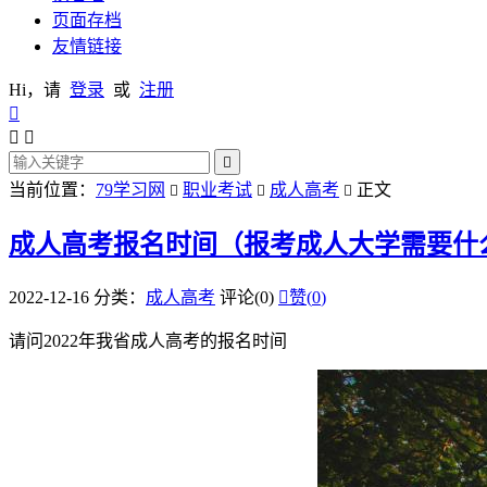
页面存档
友情链接
Hi，请
登录
或
注册




当前位置：
79学习网
职业考试
成人高考
正文



成人高考报名时间（报考成人大学需要什
2022-12-16
分类：
成人高考
评论(0)

赞(
0
)
请问2022年我省成人高考的报名时间