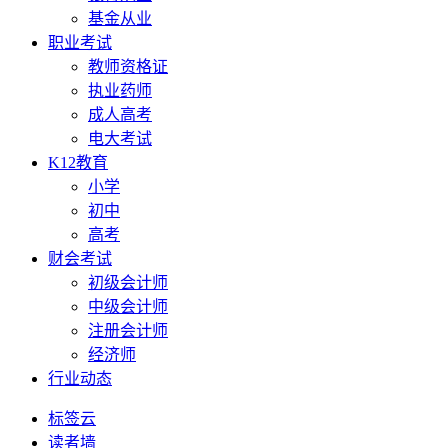
基金从业
职业考试
教师资格证
执业药师
成人高考
电大考试
K12教育
小学
初中
高考
财会考试
初级会计师
中级会计师
注册会计师
经济师
行业动态
标签云
读者墙