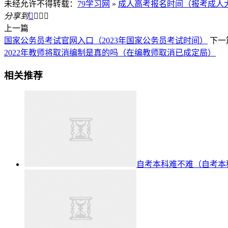
未经允许不得转载：
79学习网
»
成人高考报名时间（报考成人
分享到




上一篇
国家公务员考试官网入口（2023年国家公务员考试时间）
下一
2022年教师将取消编制是真的吗（在编教师取消已成定局）
相关推荐
自考本科难不难（自考本