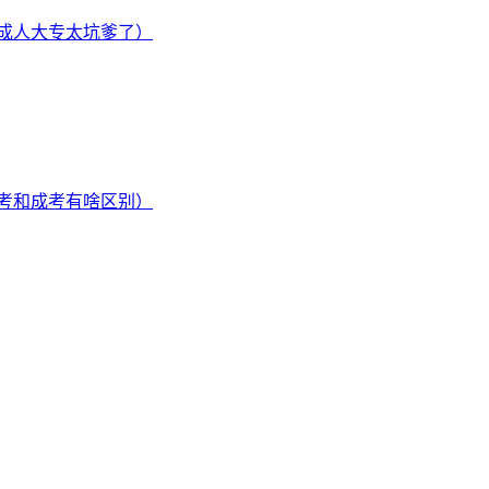
成人大专太坑爹了）
考和成考有啥区别）