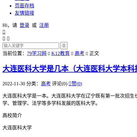
页面存档
友情链接
Hi，请
登录
或
注册




当前位置：
79学习网
K12教育
高考
正文



大连医科大学是几本（大连医科大学本科
2022-11-30
分类：
高考
评论(0)

赞(
0
)
大连医科大学是一本。大连医科大学在辽宁既有第一批次招生
学、管理学、法学等多学科发展的医科大学。
高校简介
大连医科大学