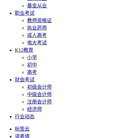
基金从业
职业考试
教师资格证
执业药师
成人高考
电大考试
K12教育
小学
初中
高考
财会考试
初级会计师
中级会计师
注册会计师
经济师
行业动态
标签云
读者墙