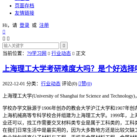
页面存档
友情链接
Hi，请
登录
或
注册




当前位置：
79学习网
行业动态
正文


上海理工大学考研难度大吗？是个好选择
2022-12-01
分类：
行业动态
评论(0)

赞(
0
)
上海理工大学(University of Shanghai for Scie
学校办学文脉源于1906年创办的教会大学沪江大学和1907年创
上海机械高等专科学校合并组建为上海理工大学。1999年，上
业还可以，找工作需要交叉材料类专业是属于工科类的，工科
在我们日常生活中是最实用的，因为大多数地方还是比较欠缺