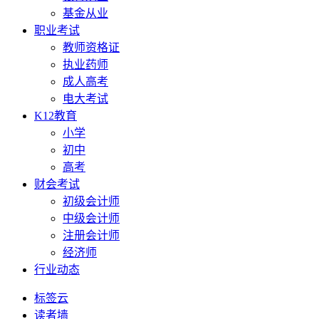
基金从业
职业考试
教师资格证
执业药师
成人高考
电大考试
K12教育
小学
初中
高考
财会考试
初级会计师
中级会计师
注册会计师
经济师
行业动态
标签云
读者墙