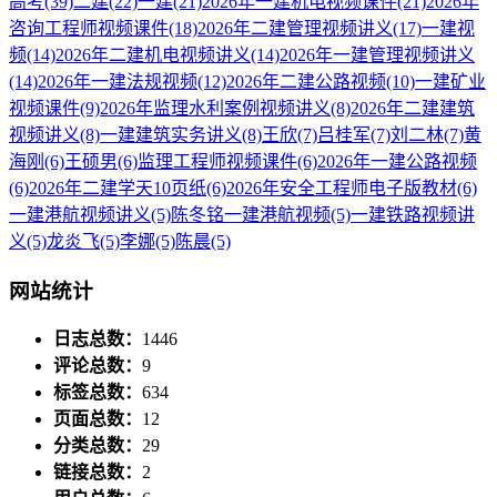
高考
(39)
二建
(22)
一建
(21)
2026年一建机电视频课件
(21)
2026年
咨询工程师视频课件
(18)
2026年二建管理视频讲义
(17)
一建视
频
(14)
2026年二建机电视频讲义
(14)
2026年一建管理视频讲义
(14)
2026年一建法规视频
(12)
2026年二建公路视频
(10)
一建矿业
视频课件
(9)
2026年监理水利案例视频讲义
(8)
2026年二建建筑
视频讲义
(8)
一建建筑实务讲义
(8)
王欣
(7)
吕桂军
(7)
刘二林
(7)
黄
海刚
(6)
王硕男
(6)
监理工程师视频课件
(6)
2026年一建公路视频
(6)
2026年二建学天10页纸
(6)
2026年安全工程师电子版教材
(6)
一建港航视频讲义
(5)
陈冬铭一建港航视频
(5)
一建铁路视频讲
义
(5)
龙炎飞
(5)
李娜
(5)
陈晨
(5)
网站统计
日志总数：
1446
评论总数：
9
标签总数：
634
页面总数：
12
分类总数：
29
链接总数：
2