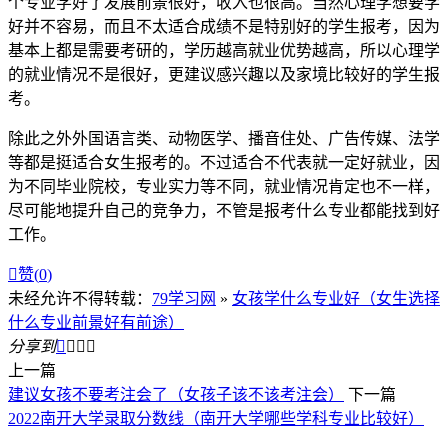
个专业学好了发展前景很好，收入也很高。当然心理学想要学
好并不容易，而且不太适合成绩不是特别好的学生报考，因为
基本上都是需要考研的，学历越高就业优势越高，所以心理学
的就业情况不是很好，更建议感兴趣以及家境比较好的学生报
考。
除此之外外国语言类、动物医学、播音住处、广告传媒、法学
等都是挺适合女生报考的。不过适合不代表就一定好就业，因
为不同毕业院校，专业实力等不同，就业情况肯定也不一样，
尽可能地提升自己的竞争力，不管是报考什么专业都能找到好
工作。

赞(
0
)
未经允许不得转载：
79学习网
»
女孩学什么专业好（女生选择
什么专业前景好有前途）
分享到




上一篇
建议女孩不要考注会了（女孩子该不该考注会）
下一篇
2022南开大学录取分数线（南开大学哪些学科专业比较好）