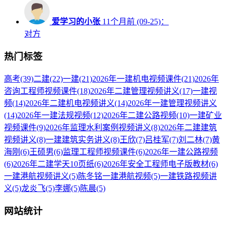
爱学习的小张
11个月前 (09-25)：
对方
热门标签
高考
(39)
二建
(22)
一建
(21)
2026年一建机电视频课件
(21)
2026年
咨询工程师视频课件
(18)
2026年二建管理视频讲义
(17)
一建视
频
(14)
2026年二建机电视频讲义
(14)
2026年一建管理视频讲义
(14)
2026年一建法规视频
(12)
2026年二建公路视频
(10)
一建矿业
视频课件
(9)
2026年监理水利案例视频讲义
(8)
2026年二建建筑
视频讲义
(8)
一建建筑实务讲义
(8)
王欣
(7)
吕桂军
(7)
刘二林
(7)
黄
海刚
(6)
王硕男
(6)
监理工程师视频课件
(6)
2026年一建公路视频
(6)
2026年二建学天10页纸
(6)
2026年安全工程师电子版教材
(6)
一建港航视频讲义
(5)
陈冬铭一建港航视频
(5)
一建铁路视频讲
义
(5)
龙炎飞
(5)
李娜
(5)
陈晨
(5)
网站统计