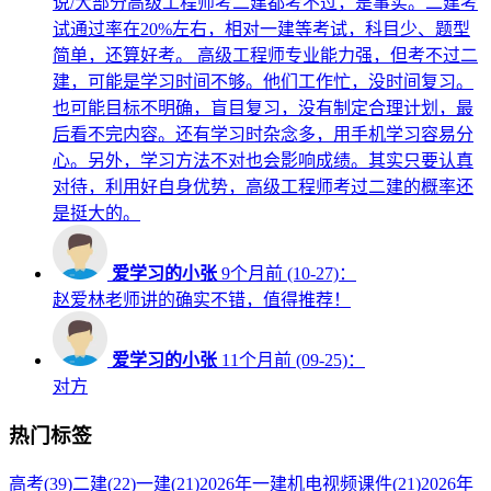
说/大部分高级工程师考二建都考不过，是事实。二建考
试通过率在20%左右，相对一建等考试，科目少、题型
简单，还算好考。 高级工程师专业能力强，但考不过二
建，可能是学习时间不够。他们工作忙，没时间复习。
也可能目标不明确，盲目复习，没有制定合理计划，最
后看不完内容。还有学习时杂念多，用手机学习容易分
心。另外，学习方法不对也会影响成绩。其实只要认真
对待，利用好自身优势，高级工程师考过二建的概率还
是挺大的。
爱学习的小张
9个月前 (10-27)：
赵爱林老师讲的确实不错，值得推荐！
爱学习的小张
11个月前 (09-25)：
对方
热门标签
高考
(39)
二建
(22)
一建
(21)
2026年一建机电视频课件
(21)
2026年