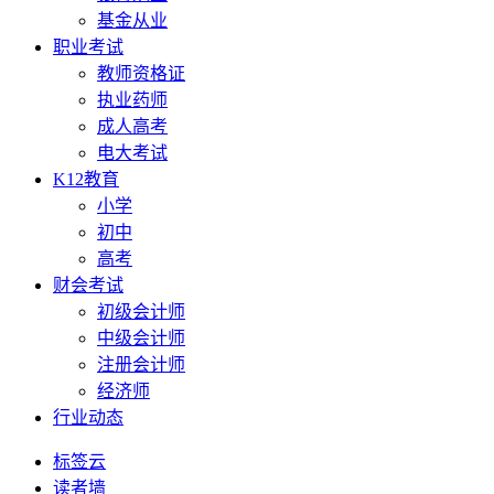
基金从业
职业考试
教师资格证
执业药师
成人高考
电大考试
K12教育
小学
初中
高考
财会考试
初级会计师
中级会计师
注册会计师
经济师
行业动态
标签云
读者墙