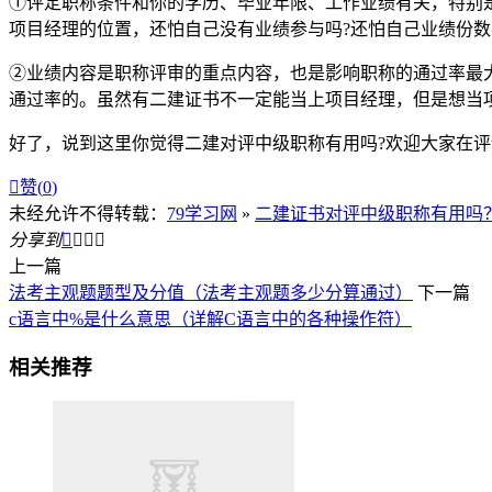
①评定职称条件和你的学历、毕业年限、工作业绩有关，特别
项目经理的位置，还怕自己没有业绩参与吗?还怕自己业绩份数
②业绩内容是职称评审的重点内容，也是影响职称的通过率最
通过率的。虽然有二建证书不一定能当上项目经理，但是想当
好了，说到这里你觉得二建对评中级职称有用吗?欢迎大家在

赞(
0
)
未经允许不得转载：
79学习网
»
二建证书对评中级职称有用吗
分享到




上一篇
法考主观题题型及分值（法考主观题多少分算通过）
下一篇
c语言中%是什么意思（详解C语言中的各种操作符）
相关推荐