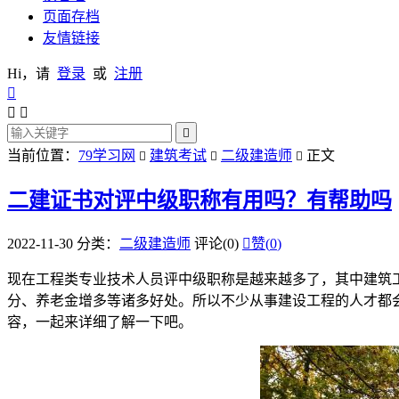
页面存档
友情链接
Hi，请
登录
或
注册




当前位置：
79学习网
建筑考试
二级建造师
正文



二建证书对评中级职称有用吗？有帮助吗
2022-11-30
分类：
二级建造师
评论(0)

赞(
0
)
现在工程类专业技术人员评中级职称是越来越多了，其中建筑
分、养老金增多等诸多好处。所以不少从事建设工程的人才都
容，一起来详细了解一下吧。