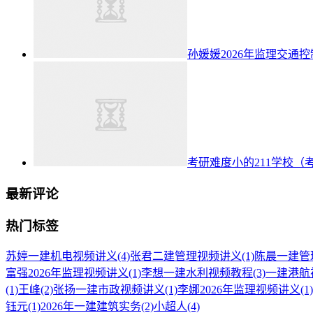
孙媛媛2026年监理交通
考研难度小的211学校（
最新评论
热门标签
苏婷一建机电视频讲义
(4)
张君二建管理视频讲义
(1)
陈晨一建管
富强2026年监理视频讲义
(1)
李想一建水利视频教程
(3)
一建港航
(1)
王峰
(2)
张扬一建市政视频讲义
(1)
李娜2026年监理视频讲义
(1)
钰元
(1)
2026年一建建筑实务
(2)
小超人
(4)