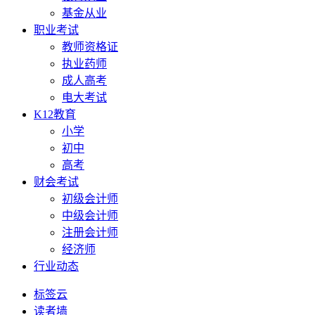
基金从业
职业考试
教师资格证
执业药师
成人高考
电大考试
K12教育
小学
初中
高考
财会考试
初级会计师
中级会计师
注册会计师
经济师
行业动态
标签云
读者墙