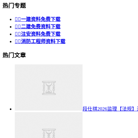
热门专题


一建资料免费下载


二建免费资料下载


注安资料免费下载


消防工程师资料下载
热门文章
段仕祺2026监理【法规