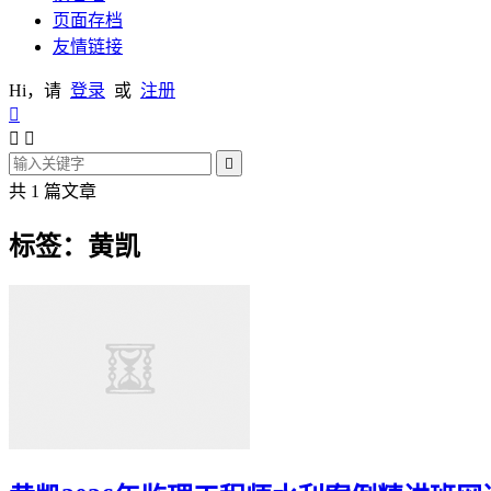
页面存档
友情链接
Hi，请
登录
或
注册




共 1 篇文章
标签：黄凯