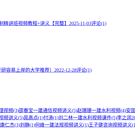
控制精讲班视频教程+讲义【完整】
2025-11-03
评论(1)
考研容易上岸的大学推荐）
2022-12-28
评论(1)
理视频
(3)
邵春宝一建通信视频讲义
(5)
赵珊珊一建水利视频
(4)
安
视频讲义
(5)
晁高点
(1)
付涛
(1)
刘二林一建水利视频课件
(5)
李之润2
康仁杰
(3)
刘静
(1)
何峰一建法规视频讲义
(1)
王子健咨询视频讲义
(