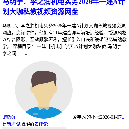
马明宇、李之润机电实务2026年一建A计
划大咖私教视频资源网盘
马明宇、李之润机电实务2026年一建A计划大咖私教视频资源
网盘，资深讲师，他拥有11年建造师考前培训经验，授课风格
以结合图形、互动频繁著称，擅长引入口诀和联想记忆辅助教
学。 课程目录： 一建【机电】学天-A计划大咖私教-马明宇、
李之润 ├─...

赞(
0
)
爱学习的小张
2026-01-07

建筑考试
阅读(
)
去评论