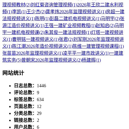
理视频教材
(2)
刘红菊咨询管理视频
(1)
2026年王欣二建水利视
频
(1)
李凯
(1)
王少杰
(2)
龚孝炜2026年监理视频讲义
(1)
房超一建
法规视频讲义
(1)
陈明
(1)
彭磊二建机电视频讲义
(1)
马明宇
(2)
张
源江造价视频讲义
(1)
王强一建矿业视频教程
(1)
赵知启
(2)
马明
宇一建机电视频课
(2)
朱其俊一建法规视频
(1)
灯塔一建视频讲
义
(1)
曹明铭一建视频讲义
(1)
张君
(2)
刘军刚2026年监理视频讲
义
(1)
陈江潮2026年造价视频讲义
(1)
陈维一建管理视频课程
(1)
张苗苗2026年监理视频讲义
(1)
凌平平一建市政讲义
(1)
一建建
筑实务
(5)
曾朝宋2026年监理视频讲义
(2)
杨建辉
(1)
网站统计
日志总数：
1446
评论总数：
9
标签总数：
634
页面总数：
12
分类总数：
29
链接总数：
2
用户总数：
6