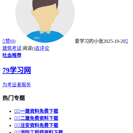

赞(
0
)
爱学习的小张
2025-10-20

建筑考试
阅读(
)
去评论
吐血推荐
79学习网
为考证者服务
热门专题


一建资料免费下载


二建免费资料下载


注安资料免费下载


消防工程师资料下载