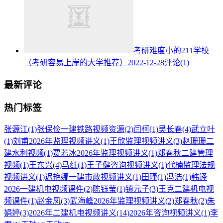
考研难度小的211学校
（考研容易上岸的大学推荐）
2022-12-28
评论(1)
最新评论
热门标签
张源江
(1)
张保俭一建铁路视频资源
(2)
闫柯
(1)
吴长春
(4)
武立叶
(1)
刘甫2026年监理视频讲义
(1)
王欣监理视频讲义
(3)
赵珊珊二
建水利视频
(1)
贾若冰2026年监理视频讲义
(1)
郑春秋二建管理
视频
(1)
王东兴
(4)
马红
(1)
王子健咨询视频讲义
(1)
代楠监理法规
视频讲义
(1)
迟艳娜一建市政视频讲义
(1)
田瑾
(1)
冯浩
(1)
韩译
2026一建机电视频课件
(2)
陈钰莹
(1)
镇元子
(3)
王克二建机电视
频课件
(1)
赵金凤
(3)
武海峰2026年监理视频讲义
(2)
郑春秋
(2)
朱
娟婷
(3)
2026年二建机电视频讲义
(14)
2026年咨询视频讲义
(1)
李