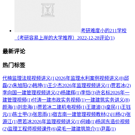
考研难度小的211学校
（考研容易上岸的大学推荐）
2022-12-28
评论(1)
最新评论
热门标签
代楠监理法规视频讲义
(1)
2026年监理水利案例视频讲义
(8)
邱
磊
(2)
朱旭阳
(2)
韩坤
(1)
王少杰2026年监理视频讲义
(1)
贾若冰
(2)
李向国一建管理视频讲义
(2)
杨建辉
(1)
李恺
(3)
许名标2026年一
建管理视频
(1)
付涛一建市政实务视频
(1)
一建建筑实务讲义
(8)
颜海
(1)
刘忠海
(1)
贾若冰二建机电视频
(1)
王建波
(3)
皇民
(1)
王钰
元
(1)
陈士甲
(3)
张思雨
(1)
宿吉南一建管理视频教材
(2)
川杨
(2)
张
源江
(1)
贾若冰2026年监理视频讲义
(1)
何峰
(1)
杨润东造价视频
(2)
监理工程师视频课件
(6)
梁毛一建建筑简介
(1)
尹嘉
(1)