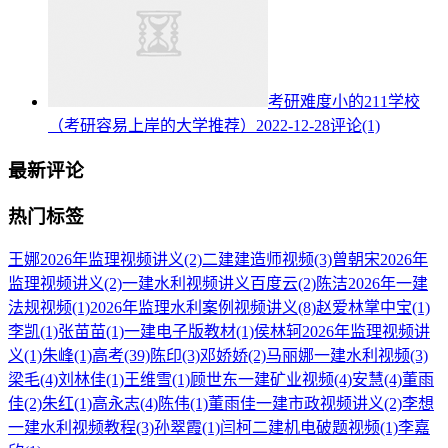
考研难度小的211学校
（考研容易上岸的大学推荐）
2022-12-28
评论(1)
最新评论
热门标签
王娜2026年监理视频讲义
(2)
二建建造师视频
(3)
曾朝宋2026年
监理视频讲义
(2)
一建水利视频讲义百度云
(2)
陈洁2026年一建
法规视频
(1)
2026年监理水利案例视频讲义
(8)
赵爱林掌中宝
(1)
李凯
(1)
张苗苗
(1)
一建电子版教材
(1)
侯林轲2026年监理视频讲
义
(1)
朱峰
(1)
高考
(39)
陈印
(3)
邓娇娇
(2)
马丽娜一建水利视频
(3)
梁毛
(4)
刘林佳
(1)
王维雪
(1)
顾世东一建矿业视频
(4)
安慧
(4)
董雨
佳
(2)
朱红
(1)
高永志
(4)
陈伟
(1)
董雨佳一建市政视频讲义
(2)
李想
一建水利视频教程
(3)
孙翠霞
(1)
闫柯二建机电破题视频
(1)
李嘉