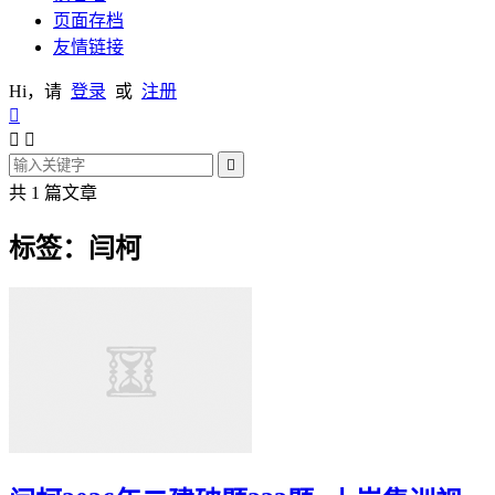
页面存档
友情链接
Hi，请
登录
或
注册




共 1 篇文章
标签：闫柯