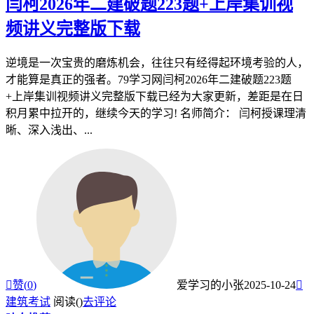
闫柯2026年二建破题223题+上岸集训视
频讲义完整版下载
逆境是一次宝贵的磨炼机会，往往只有经得起环境考验的人，
才能算是真正的强者。79学习网闫柯2026年二建破题223题
+上岸集训视频讲义完整版下载已经为大家更新，差距是在日
积月累中拉开的，继续今天的学习! 名师简介： 闫柯授课理清
晰、深入浅出、...

赞(
0
)
爱学习的小张
2025-10-24

建筑考试
阅读(
)
去评论