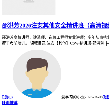
邵洪芳2026注安其他安全精讲班（高清视
邵洪芳高校讲师，建造师、造价工程师专业讲师；多年从事执
擅于考前培训。 课程目录 注安【其他】CSW-精讲班-邵洪芳 ├─ 讲

赞(
0
)
爱学习的小张
2026-04-08

建
吐血推荐