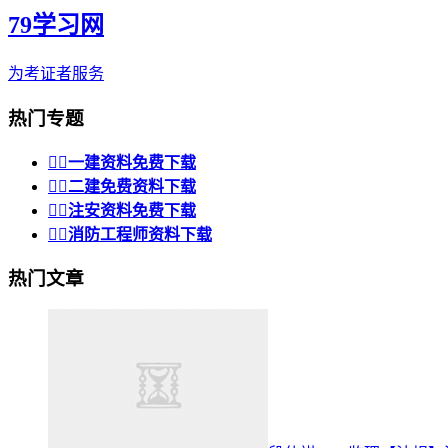
79学习网
为考证者服务
热门专题


一建资料免费下载


二建免费资料下载


注安资料免费下载


消防工程师资料下载
热门文章