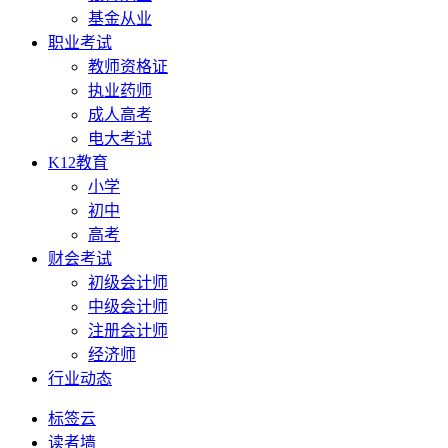
基金从业
职业考试
教师资格证
执业药师
成人高考
电大考试
K12教育
小学
初中
高考
财会考试
初级会计师
中级会计师
注册会计师
经济师
行业动态
标签云
读者墙