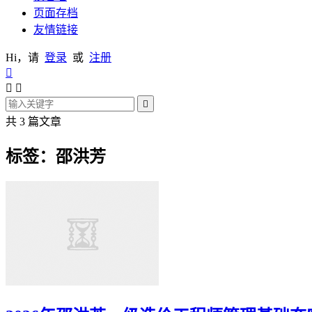
页面存档
友情链接
Hi，请
登录
或
注册




共 3 篇文章
标签：邵洪芳