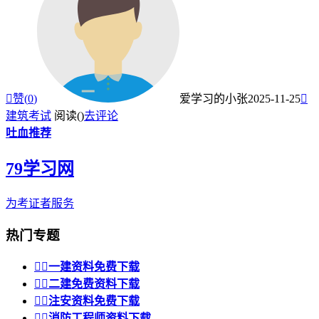

赞(
0
)
爱学习的小张
2025-11-25

建筑考试
阅读(
)
去评论
吐血推荐
79学习网
为考证者服务
热门专题


一建资料免费下载


二建免费资料下载


注安资料免费下载


消防工程师资料下载