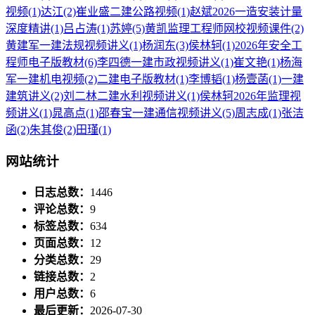
视频
(1)
达江
(2)
崔业盛二建公路视频
(1)
赵斌2026一造安装计量
深度精讲
(1)
吕占涛
(1)
苏婷
(5)
黄凯监理工程师网校视频课件
(2)
黄建军一建法规视频讲义
(1)
杨润东
(3)
侯林轲
(1)
2026年安全工
程师电子版教材
(6)
李四德一建市政视频讲义
(1)
崔文艳
(1)
杨海
军一建机电视频
(2)
二建电子版教材
(1)
李博韬
(1)
杨壹菡
(1)
一建
建筑讲义
(2)
刘二林二建水利视频讲义
(1)
侯林轲2026年监理视
频讲义
(1)
晁高点
(1)
邵春宝一建通信视频讲义
(5)
周志成
(1)
张洁
函
(2)
朱其俊
(2)
田瑾
(1)
网站统计
日志总数：
1446
评论总数：
9
标签总数：
634
页面总数：
12
分类总数：
29
链接总数：
2
用户总数：
6
最后更新：
2026-07-30