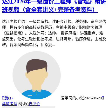
达江2026年一级造价工程师《管理》精讲
班视频（含全套讲义+完整备考资料）
达江老师介绍：一级建造师、注册会计师、税务师、资产评估
师。拥有多年的高校从教经历，主编中级会计职称财务管理
《应试指南》。人送外号：达帅。 授课风格：讲课重点、难
点突出，让考生轻松把握考点，思路清晰，循序渐进，由易及
难，复杂问题简单化，抽象复...

赞(
1
)
爱学习的小张
2026-04-20

建筑考试
阅读(
)
去评论