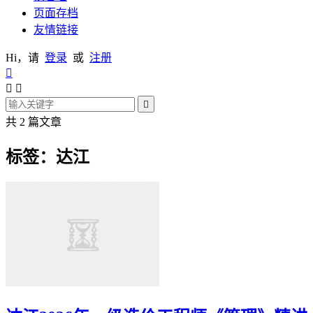
页面存档
友情链接
Hi，请
登录
或
注册




共 2 篇文章
标签：达江