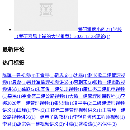
考研难度小的211学校
（考研容易上岸的大学推荐）
2022-12-28
评论(1)
最新评论
热门标签
陈辉一建视频
(4)
王雪琴
(1)
靳思文
(1)
沈磊
(1)
赵长歌二建管理视
频
(1)
袁磊
(1)
吕桂军监理视频讲义
(4)
曾朝宋
(2)
张扬一建市政视
频讲义
(1)
葛跃
(2)
朱其俊一建法规视频
(1)
康仁杰二建机电视频
(1)
皇民
(1)
崔业盛二建公路视频
(1)
大微一建管理网课教程
(1)
李
娜2026年一建管理视频
(1)
张思雨
(1)
凌平平
(2)
二级建造师视频
讲义
(1)
田瑾
(1)
李恺
(3)
王钰元二建管理视频讲义
(1)
王雪琴一建
公路视频讲义
(1)
一建电子版教材
(1)
李轻舟咨询工程师视频
(1)
李君
(1)
胡宗强一建视频讲义
(3)
付涛
(1)
盛松涛
(1)
冯保生
(3)