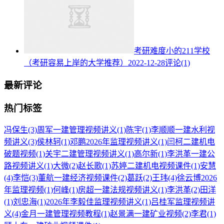
考研难度小的211学校
（考研容易上岸的大学推荐）
2022-12-28
评论(1)
最新评论
热门标签
冯保生
(3)
周军一建管理视频讲义
(1)
陈宇
(1)
李顺顺一建水利视
频讲义
(3)
侯林轲
(1)
邓鹏2026年监理视频讲义
(1)
闫柯二建机电
破题视频
(1)
关宇二建管理视频讲义
(1)
高尔新
(1)
李洪革一建公
路视频讲义
(1)
大微
(2)
赵长歌
(1)
苏婷二建机电视频课件
(1)
安慧
(4)
李恺
(3)
董航一建经济视频课件
(2)
葛跃
(2)
王玮
(4)
徐云博2026
年监理视频
(1)
何峰
(1)
房超一建法规视频讲义
(1)
李洪革
(2)
田洋
(1)
刘忠海
(1)
2026年李毅佳监理视频讲义
(1)
吕桂军监理视频讲
义
(4)
金月一建管理视频教程
(1)
赵景满一建矿业视频
(2)
李君
(1)