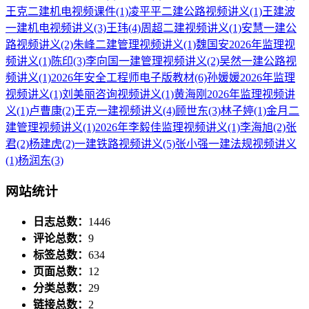
王克二建机电视频课件
(1)
凌平平二建公路视频讲义
(1)
王建波
一建机电视频讲义
(3)
王玮
(4)
周超二建视频讲义
(1)
安慧一建公
路视频讲义
(2)
朱峰二建管理视频讲义
(1)
魏国安2026年监理视
频讲义
(1)
陈印
(3)
李向国一建管理视频讲义
(2)
吴然一建公路视
频讲义
(1)
2026年安全工程师电子版教材
(6)
孙媛媛2026年监理
视频讲义
(1)
刘美丽咨询视频讲义
(1)
黄海刚2026年监理视频讲
义
(1)
卢曹康
(2)
王克一建视频讲义
(4)
顾世东
(3)
林子婷
(1)
金月二
建管理视频讲义
(1)
2026年李毅佳监理视频讲义
(1)
李海旭
(2)
张
君
(2)
杨建虎
(2)
一建铁路视频讲义
(5)
张小强一建法规视频讲义
(1)
杨润东
(3)
网站统计
日志总数：
1446
评论总数：
9
标签总数：
634
页面总数：
12
分类总数：
29
链接总数：
2