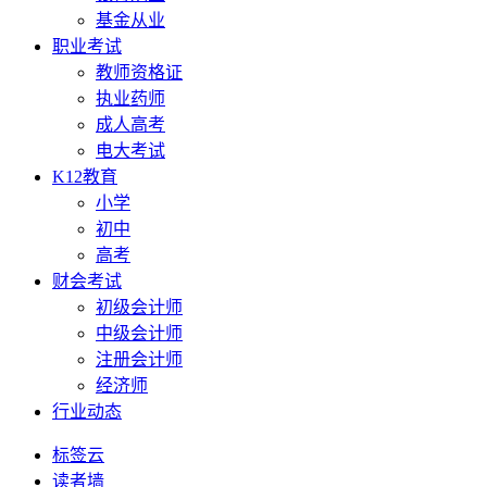
基金从业
职业考试
教师资格证
执业药师
成人高考
电大考试
K12教育
小学
初中
高考
财会考试
初级会计师
中级会计师
注册会计师
经济师
行业动态
标签云
读者墙