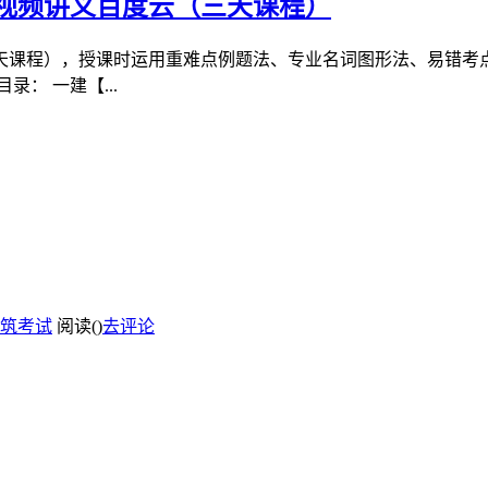
讲视频讲义百度云（三天课程）
三天课程），授课时运用重难点例题法、专业名词图形法、易错
： 一建【...
筑考试
阅读(
)
去评论