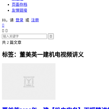
页面存档
友情链接
Hi，请
登录
或
注册




共 2 篇文章
标签：董美英一建机电视频讲义