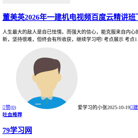
董美英2026年一建机电视频百度云精讲
人生最大的敌人是自已怯懦，而强大的信心，能克服来自内心的
新，坚持很难，但终会有所收获，继续学习吧! 考点展示 考点1：

赞(
0
)
爱学习的小张
2025-10-19

建
吐血推荐
79学习网