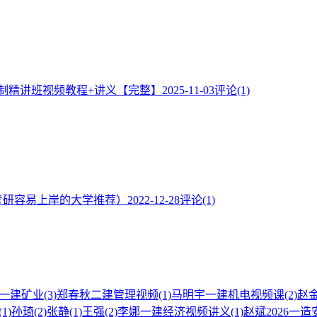
控制精讲班视频教程+讲义【完整】
2025-11-03
评论(1)
考研容易上岸的大学推荐）
2022-12-28
评论(1)
一建矿业
(3)
郑春秋二建管理视频
(1)
马明宇一建机电视频课
(2)
赵
(1)
孙琦
(2)
张静
(1)
王强
(2)
李娜一建经济视频讲义
(1)
赵斌2026一