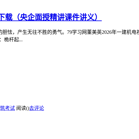
班下载（央企面授精讲课件讲义）
胆怯，产生无往不胜的勇气。79学习网董美英2026年一建机
桅杆起...
筑考试
阅读(
)
去评论