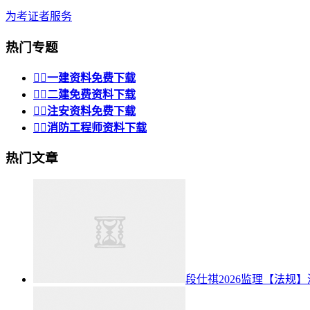
为考证者服务
热门专题


一建资料免费下载


二建免费资料下载


注安资料免费下载


消防工程师资料下载
热门文章
段仕祺2026监理【法规