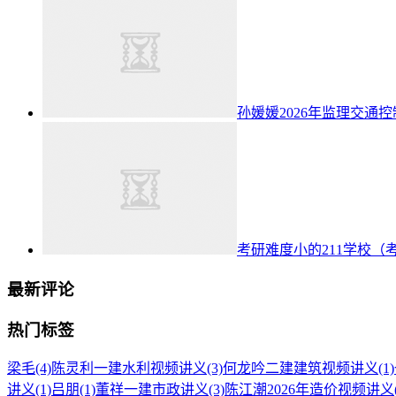
孙媛媛2026年监理交通
考研难度小的211学校（
最新评论
热门标签
梁毛
(4)
陈灵利一建水利视频讲义
(3)
何龙吟二建建筑视频讲义
(1)
讲义
(1)
吕朋
(1)
董祥一建市政讲义
(3)
陈江潮2026年造价视频讲义