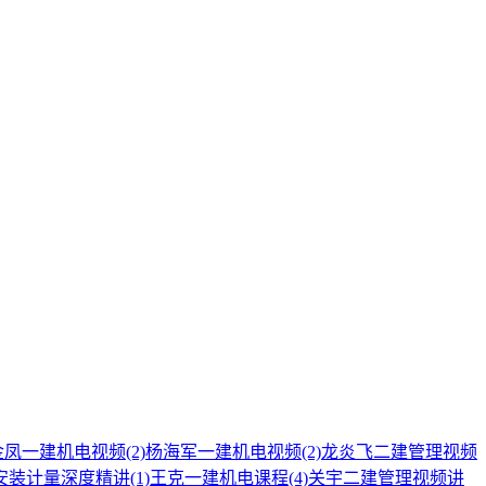
金凤一建机电视频
(2)
杨海军一建机电视频
(2)
龙炎飞二建管理视频
造安装计量深度精讲
(1)
王克一建机电课程
(4)
关宇二建管理视频讲