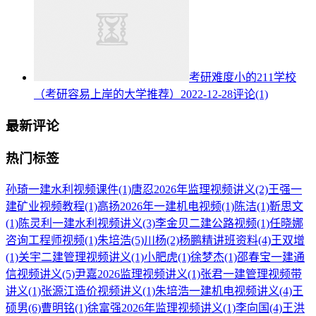
考研难度小的211学校
（考研容易上岸的大学推荐）
2022-12-28
评论(1)
最新评论
热门标签
孙琦一建水利视频课件
(1)
唐忍2026年监理视频讲义
(2)
王强一
建矿业视频教程
(1)
高扬2026年一建机电视频
(1)
陈洁
(1)
靳思文
(1)
陈灵利一建水利视频讲义
(3)
李金贝二建公路视频
(1)
任晓娜
咨询工程师视频
(1)
朱培浩
(5)
川杨
(2)
杨鹏精讲班资料
(4)
王双增
(1)
关宇二建管理视频讲义
(1)
小肥虎
(1)
徐梦杰
(1)
邵春宝一建通
信视频讲义
(5)
尹嘉2026监理视频讲义
(1)
张君一建管理视频带
讲义
(1)
张源江造价视频讲义
(1)
朱培浩一建机电视频讲义
(4)
王
硕男
(6)
曹明铭
(1)
徐富强2026年监理视频讲义
(1)
李向国
(4)
王洪