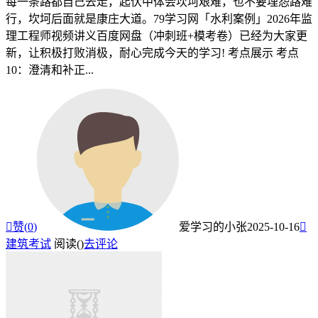
每一条路都自己去走，起伏中体会坎坷艰难，也不要埋怨路难
行，坎坷后面就是康庄大道。79学习网「水利案例」2026年监
理工程师视频讲义百度网盘（冲刺班+模考卷）已经为大家更
新，让积极打败消极，耐心完成今天的学习! 考点展示 考点
10：澄清和补正...

赞(
0
)
爱学习的小张
2025-10-16

建筑考试
阅读(
)
去评论