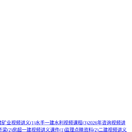
建矿业视频讲义
(1)
水手一建水利视频课程
(3)
2026年咨询视频讲
齐梁
(2)
房超一建视频讲义课件
(1)
监理点睛资料
(2)
二建视频讲义