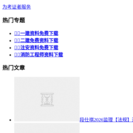
为考证者服务
热门专题


一建资料免费下载


二建免费资料下载


注安资料免费下载


消防工程师资料下载
热门文章
段仕祺2026监理【法规