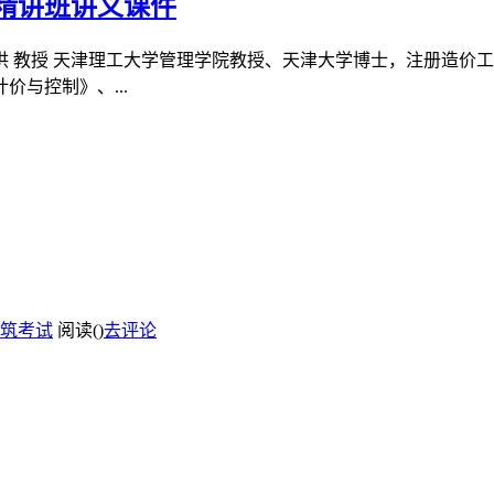
度精讲班讲义课件
柯洪 教授 天津理工大学管理学院教授、天津大学博士，注册造
与控制》、...
筑考试
阅读(
)
去评论