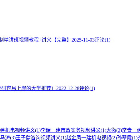
控制精讲班视频教程+讲义【完整】
2025-11-03
评论(1)
考研容易上岸的大学推荐）
2022-12-28
评论(1)
建机电视频讲义
(1)
李瑞一建市政实务视频讲义
(1)
大微
(2)
常青一
马涛
(3)
王子健咨询视频讲义
(1)
赵金凤一建机电视频
(2)
孙翠霞
(1)