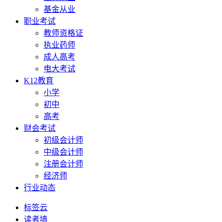
基金从业
职业考试
教师资格证
执业药师
成人高考
电大考试
K12教育
小学
初中
高考
财会考试
初级会计师
中级会计师
注册会计师
经济师
行业动态
标签云
读者墙