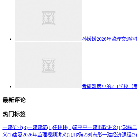
孙媛媛2026年监理交通
考研难度小的211学校（
最新评论
热门标签
一建矿业
(3)
一建建筑
(1)
任玮玮
(1)
凌平平一建市政讲义
(1)
彭磊二
义
(1)
唐忍2026年监理视频讲义
(2)
川杨
(2)
刘志彤一建经济课程
(3)