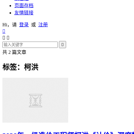
页面存档
友情链接
Hi，请
登录
或
注册




共 2 篇文章
标签：柯洪