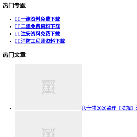
热门专题


一建资料免费下载


二建免费资料下载


注安资料免费下载


消防工程师资料下载
热门文章
段仕祺2026监理【法规