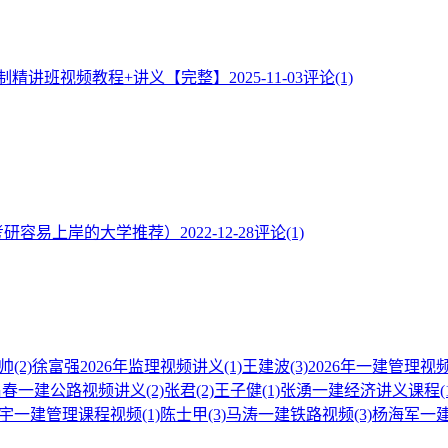
控制精讲班视频教程+讲义【完整】
2025-11-03
评论(1)
考研容易上岸的大学推荐）
2022-12-28
评论(1)
帅
(2)
徐富强2026年监理视频讲义
(1)
王建波
(3)
2026年一建管理视
昌春一建公路视频讲义
(2)
张君
(2)
王子健
(1)
张湧一建经济讲义课程
(
宇一建管理课程视频
(1)
陈士甲
(3)
马涛一建铁路视频
(3)
杨海军一