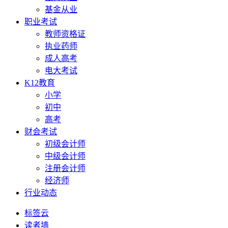
基金从业
职业考试
教师资格证
执业药师
成人高考
电大考试
K12教育
小学
初中
高考
财会考试
初级会计师
中级会计师
注册会计师
经济师
行业动态
标签云
读者墙