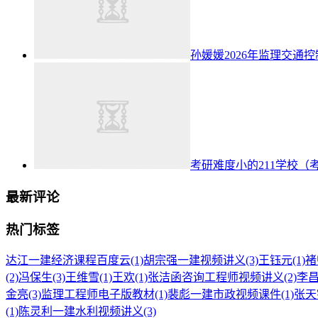
孙媛媛2026年监理交通
考研难度小的211学校（
最新评论
热门标签
达江一建经济课程百度云
(1)
胡宗强一建视频讲义
(3)
王钰元
(1)
褚
(2)
冯保生
(3)
王维雪
(1)
王欢
(1)
张洁函咨询工程师视频讲义
(2)
李
金亮
(3)
监理工程师电子版教材
(1)
裴彪一建市政视频课件
(1)
张天
(1)
陈灵利一建水利视频讲义
(3)