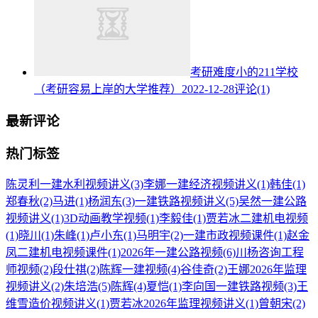
考研难度小的211学校
（考研容易上岸的大学推荐）
2022-12-28
评论(1)
最新评论
热门标签
陈灵利一建水利视频讲义
(3)
李娜一建经济视频讲义
(1)
韩佳
(1)
郑春秋
(2)
马进
(1)
杨润东
(3)
一建铁路视频讲义
(5)
吴然一建公路
视频讲义
(1)
3D动画教学视频
(1)
李毅佳
(1)
贾若冰二建机电视频
(1)
晓川
(1)
朱峰
(1)
卢小东
(1)
马明宇
(2)
一建市政视频课件
(1)
赵金
凤二建机电视频课件
(1)
2026年一建公路视频
(6)
川杨咨询工程
师视频
(2)
段仕祺
(2)
陈辉一建视频
(4)
谷佳奇
(2)
王娜2026年监理
视频讲义
(2)
朱培浩
(5)
陈辉
(4)
夏恺
(1)
李向国一建铁路视频
(3)
王
维雪造价视频讲义
(1)
贾若冰2026年监理视频讲义
(1)
曾朝宋
(2)