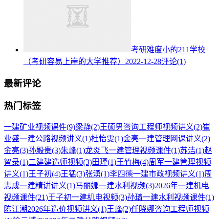
考研难度小的211学校
（考研容易上岸的大学推荐）
2022-12-28
评论(1)
最新评论
热门标签
一建矿业视频课件
(9)
梁静
(2)
王硕男咨询工程师视频讲义
(2)
崔
业盛一建公路视频讲义
(1)
杜怡雯
(1)
金亮一建管理网课讲义
(2)
金亮
(3)
孙殿贵
(3)
朱峰
(1)
龙炎飞一建管理视频课件
(1)
苏洁
(1)
赵
智录
(1)
二建建造师视频
(3)
田瑾
(1)
王竹梅
(4)
周军一建管理视频
讲义
(1)
王子初
(4)
王猛
(3)
张湧
(1)
李四德一建市政视频讲义
(1)
周
志成一建精讲讲义
(1)
马丽娜一建水利视频
(3)
2026年一建机电
视频课件
(21)
王子初一建机电视频
(3)
孙琦一建水利视频课件
(1)
陈江潮2026年造价视频讲义
(1)
王峰
(2)
任晓娜咨询工程师视频