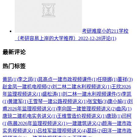
考研难度小的211学校
（考研容易上岸的大学推荐）
2022-12-28
评论(1)
最新评论
热门标签
黄凯
(1)
李之润
(1)
晁高点一建市政视频课件
(1)
任晓娜
(1)
董祥
(3)
赵金凤一建机电视频
(2)
刘二林二建水利视频讲义
(1)
王欣2026
年监理视频讲义
(1)
盛松涛
(1)
刘二林一建水利视频课件
(5)
李凯
(1)
黄建军
(1)
王雪琴一建公路视频讲义
(1)
张宝魁
(3)
康小瑜
(1)
刘
甫2026年监理视频讲义
(1)
李向国一建管理视频讲义
(2)
曲风
(1)
唐琼二建机电实务讲义
(1)
王维雪造价视频讲义
(1)
唐琼
(1)
闫柯
(1)
陈晨2026年监理视频讲义
(1)
一建建筑讲义
(2)
颜海一建市政
实务视频讲义
(1)
吕桂军监理视频讲义
(4)
葛跃
(2)
田洋一建市政