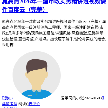
晁高点2026年一建市政实务精讲班视频课
件百度云（完整）
晁高点2026年一建市政实务精讲班视频课件百度云（完整）晁
高点老师国家一级注册消防工程师、国家一级注册建造师(市
政);具有多年消防现场施工经验,讲课风格:风趣幽默,思路清晰;
浅显易懂,直击考点,命题点。擅长庖丁解牛,理论与实践的结合,
采用排...

赞(
0
)
爱学习的小张
2026-01-03

建筑考试
阅读(
)
去评论