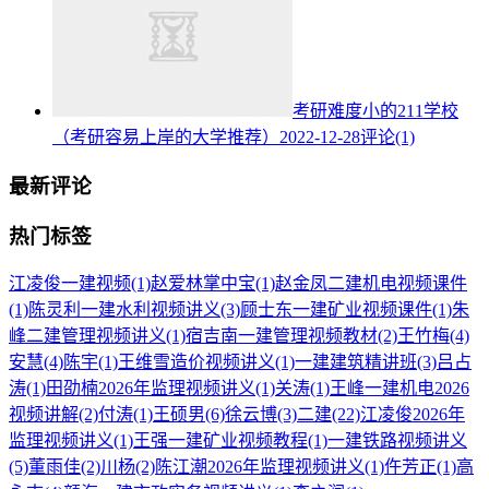
考研难度小的211学校
（考研容易上岸的大学推荐）
2022-12-28
评论(1)
最新评论
热门标签
江凌俊一建视频
(1)
赵爱林掌中宝
(1)
赵金凤二建机电视频课件
(1)
陈灵利一建水利视频讲义
(3)
顾士东一建矿业视频课件
(1)
朱
峰二建管理视频讲义
(1)
宿吉南一建管理视频教材
(2)
王竹梅
(4)
安慧
(4)
陈宇
(1)
王维雪造价视频讲义
(1)
一建建筑精讲班
(3)
吕占
涛
(1)
田劭楠2026年监理视频讲义
(1)
关涛
(1)
王峰一建机电2026
视频讲解
(2)
付涛
(1)
王硕男
(6)
徐云博
(3)
二建
(22)
江凌俊2026年
监理视频讲义
(1)
王强一建矿业视频教程
(1)
一建铁路视频讲义
(5)
董雨佳
(2)
川杨
(2)
陈江潮2026年监理视频讲义
(1)
仵芳正
(1)
高