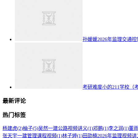
孙媛媛2026年监理交通
考研难度小的211学校（
最新评论
热门标签
杨建虎
(2)
柚子
(5)
吴然一建公路视频讲义
(1)
邓鹏
(1)
李之润
(1)
董
张天宇一建管理课程视频
(1)
林子婷
(1)
田劭楠2026年监理视频讲