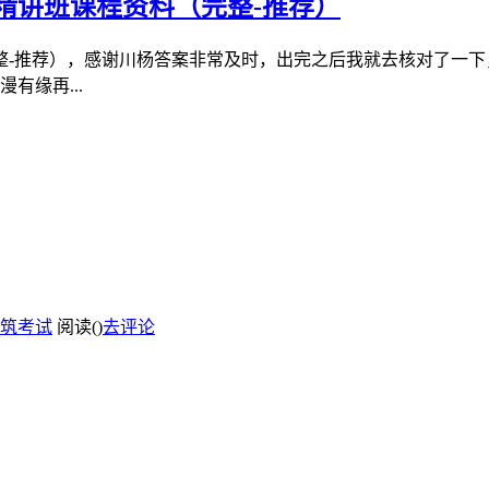
】精讲班课程资料（完整-推荐）
整-推荐），感谢川杨答案非常及时，出完之后我就去核对了一下
有缘再...
筑考试
阅读(
)
去评论