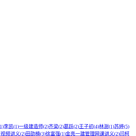
1)
李凯
(1)
一级建造师
(2)
齐梁
(2)
葛跃
(2)
王子初
(4)
林澍
(1)
苏婷
(5)
济视频讲义
(2)
田劭楠
(3)
徐富强
(1)
金亮一建管理网课讲义
(2)
闫柯