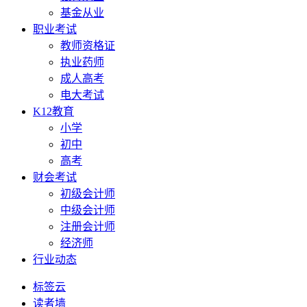
基金从业
职业考试
教师资格证
执业药师
成人高考
电大考试
K12教育
小学
初中
高考
财会考试
初级会计师
中级会计师
注册会计师
经济师
行业动态
标签云
读者墙