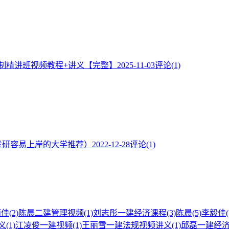
控制精讲班视频教程+讲义【完整】
2025-11-03
评论(1)
考研容易上岸的大学推荐）
2022-12-28
评论(1)
雨佳
(2)
陈晨二建管理视频
(1)
刘志彤一建经济课程
(3)
陈晨
(5)
李毅佳
(
义
(1)
江凌俊一建视频
(1)
王丽雪一建法规视频讲义
(1)
邱磊一建经