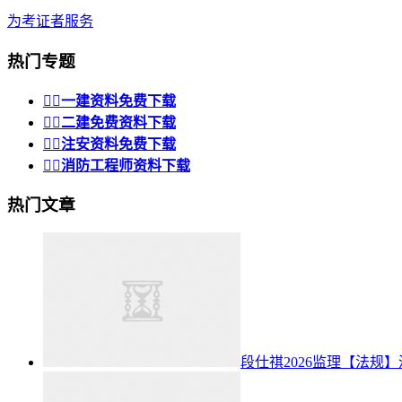
为考证者服务
热门专题


一建资料免费下载


二建免费资料下载


注安资料免费下载


消防工程师资料下载
热门文章
段仕祺2026监理【法规