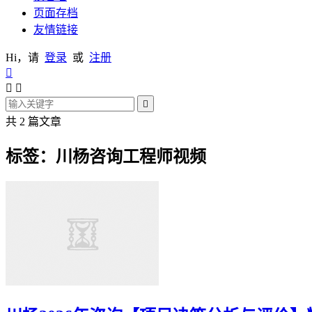
页面存档
友情链接
Hi，请
登录
或
注册




共 2 篇文章
标签：川杨咨询工程师视频