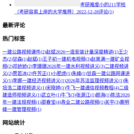
考研难度小的211学校
（考研容易上岸的大学推荐）
2022-12-28
评论(1)
最新评论
热门标签
一建公路视频课件
(2)
赵斌2026一造安装计量深度精讲
(1)
王少
杰
(2)
甘森
(1)
赵斌
(1)
王子初一建机电视频
(3)
赵景满一建矿业视
频
(2)
邓娇娇
(2)
李珊珊2026年一建水利视频讲义
(3)
二建视频讲
义
(2)
贾若冰
(2)
仵芳正
(1)
小肥虎
(1)
朱峰
(1)
甘森一建公路网课讲
义
(1)
李娜一建经济视频讲义
(1)
2026年苏洁监理视频讲义
(1)
朱
培浩二建视频讲义
(1)
宋晓婷
(1)
牛飞一建通信视频教程
(4)
二级
建造师视频讲义
(1)
武立叶
(1)
牛飞
(3)
张源江
(1)
颜海
(1)
陈洁2026
年一建法规视频
(1)
邵春宝
(4)
寿业二建公路视频
(1)
关宇
(3)
黄明
峰一建管理视频
(1)
网站统计