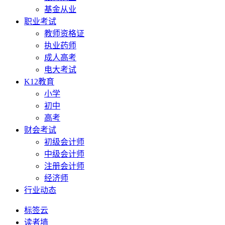
基金从业
职业考试
教师资格证
执业药师
成人高考
电大考试
K12教育
小学
初中
高考
财会考试
初级会计师
中级会计师
注册会计师
经济师
行业动态
标签云
读者墙