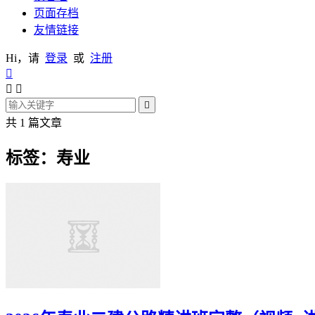
页面存档
友情链接
Hi，请
登录
或
注册




共 1 篇文章
标签：寿业