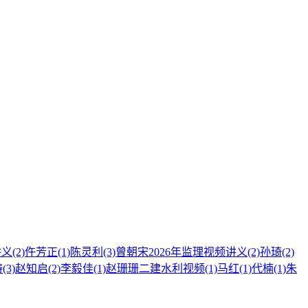
讲义
(2)
仵芳正
(1)
陈灵利
(3)
曾朝宋2026年监理视频讲义
(2)
孙琦
(2)
涛
(3)
赵知启
(2)
李毅佳
(1)
赵珊珊二建水利视频
(1)
马红
(1)
代楠
(1)
朱