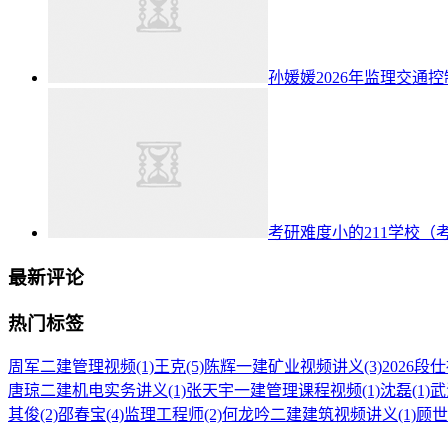
孙媛媛2026年监理交通
考研难度小的211学校（
最新评论
热门标签
周军二建管理视频
(1)
王克
(5)
陈辉一建矿业视频讲义
(3)
2026
唐琼二建机电实务讲义
(1)
张天宇一建管理课程视频
(1)
沈磊
(1)
武
其俊
(2)
邵春宝
(4)
监理工程师
(2)
何龙吟二建建筑视频讲义
(1)
顾世