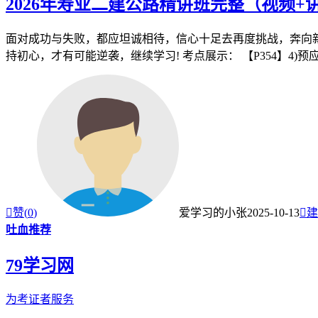
2026年寿业二建公路精讲班完整（视频+
面对成功与失败，都应坦诚相待，信心十足去再度挑战，奔向新
持初心，才有可能逆袭，继续学习! 考点展示： 【P354】4)预应力

赞(
0
)
爱学习的小张
2025-10-13

建
吐血推荐
79学习网
为考证者服务