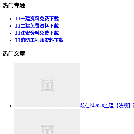
热门专题


一建资料免费下载


二建免费资料下载


注安资料免费下载


消防工程师资料下载
热门文章
段仕祺2026监理【法规