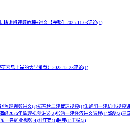
控制精讲班视频教程+讲义【完整】
2025-11-03
评论(1)
考研容易上岸的大学推荐）
2022-12-28
评论(1)
段仕祺监理视频讲义
(2)
郑春秋二建管理视频
(1)
朱旭阳一建机电视频
海峰2026年监理视频讲义
(2)
张湧一建经济讲义课程
(1)
邱磊
(2)
马
东一建矿业视频
(4)
刘红菊
(1)
韩坤
(1)
王猛
(3)