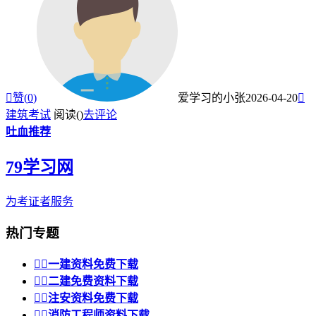

赞(
0
)
爱学习的小张
2026-04-20

建筑考试
阅读(
)
去评论
吐血推荐
79学习网
为考证者服务
热门专题


一建资料免费下载


二建免费资料下载


注安资料免费下载


消防工程师资料下载