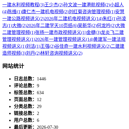
一建水利视频教程
(3)
王少杰
(2)
孙文波一建港航视频
(2)
小超人
(4)
陈维
(1)
康仁杰一建机电视频
(2)
刘红菊咨询管理视频
(1)
安慧
一建公路视频讲义
(2)
2026年二建机电视频讲义
(14)
朱红
(1)
孙凌
志
(1)
大微
(2)
2026年二建学天10页纸
(6)
吴新华
(2)
何龙吟
(2)
大微
二建管理视频
(1)
张扬一建市政视频讲义
(1)
金楗
(3)
龙炎飞二建
管理视频讲义
(1)
2026年一建管理视频讲义
(14)
黄建军一建法规
视频讲义
(1)
刘洁
(1)
王强
(2)
谷佳奇一建水利视频讲义
(2)
二建建
造师视频
(3)
刘丹
(2)
林轩咨询视频讲义
(2)
网站统计
日志总数：
1446
评论总数：
9
标签总数：
634
页面总数：
12
分类总数：
29
链接总数：
2
用户总数：
6
最后更新：
2026-07-30