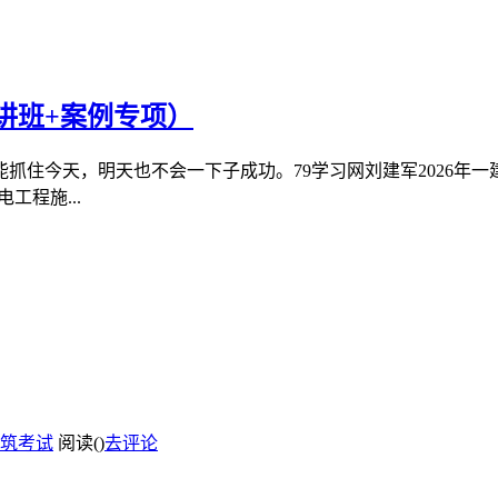
讲班+案例专项）
抓住今天，明天也不会一下子成功。79学习网刘建军2026年
工程施...
筑考试
阅读(
)
去评论