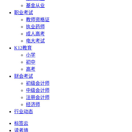
基金从业
职业考试
教师资格证
执业药师
成人高考
电大考试
K12教育
小学
初中
高考
财会考试
初级会计师
中级会计师
注册会计师
经济师
行业动态
标签云
读者墙