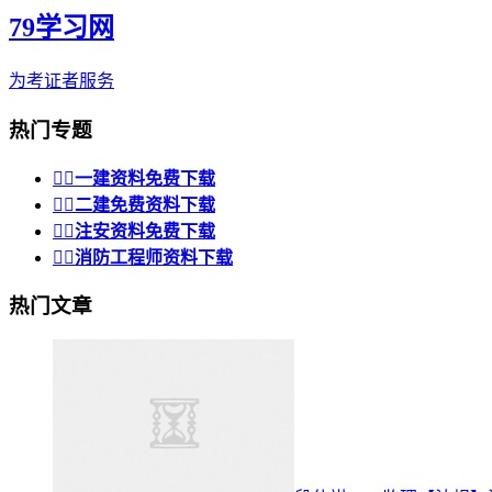
79学习网
为考证者服务
热门专题


一建资料免费下载


二建免费资料下载


注安资料免费下载


消防工程师资料下载
热门文章