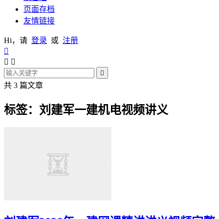
页面存档
友情链接
Hi，请
登录
或
注册




共 3 篇文章
标签：刘建军一建机电视频讲义