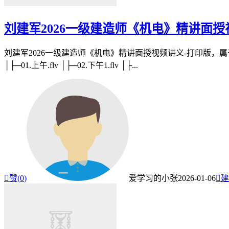
刘建军2026一级建造师《机电》精讲面授
刘建军2026一级建造师《机电》精讲面授视频讲义-打印版，属
│├─01.上午.flv │├─02.下午1.flv │├...

赞(
0
)
爱学习的小张
2026-01-06

建