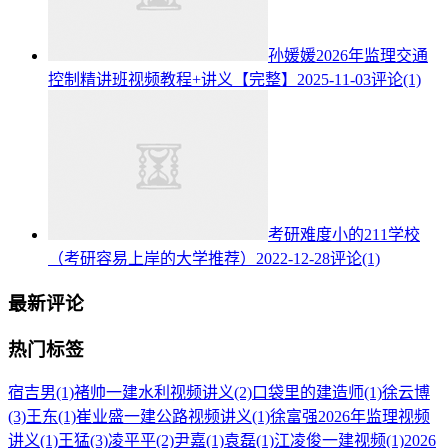
孙媛媛2026年监理交通
控制精讲班视频教程+讲义【完整】
2025-11-03
评论(1)
考研难度小的211学校
（考研容易上岸的大学推荐）
2022-12-28
评论(1)
最新评论
热门标签
宿吉男
(1)
褚帅一建水利视频讲义
(2)
口袋里的建造师
(1)
徐云博
(3)
王东
(1)
崔业盛一建公路视频讲义
(1)
徐富强2026年监理视频
讲义
(1)
王猛
(3)
凌平平
(2)
尹嘉
(1)
袁磊
(1)
江凌俊一建视频
(1)
2026