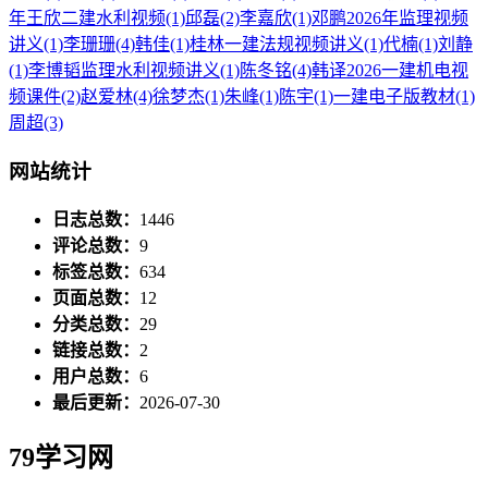
年王欣二建水利视频
(1)
邱磊
(2)
李嘉欣
(1)
邓鹏2026年监理视频
讲义
(1)
李珊珊
(4)
韩佳
(1)
桂林一建法规视频讲义
(1)
代楠
(1)
刘静
(1)
李博韬监理水利视频讲义
(1)
陈冬铭
(4)
韩译2026一建机电视
频课件
(2)
赵爱林
(4)
徐梦杰
(1)
朱峰
(1)
陈宇
(1)
一建电子版教材
(1)
周超
(3)
网站统计
日志总数：
1446
评论总数：
9
标签总数：
634
页面总数：
12
分类总数：
29
链接总数：
2
用户总数：
6
最后更新：
2026-07-30
79学习网