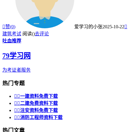

赞(
0
)
爱学习的小张
2025-10-22

建筑考试
阅读(
)
去评论
吐血推荐
79学习网
为考证者服务
热门专题


一建资料免费下载


二建免费资料下载


注安资料免费下载


消防工程师资料下载
热门文章