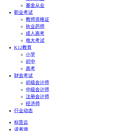
基金从业
职业考试
教师资格证
执业药师
成人高考
电大考试
K12教育
小学
初中
高考
财会考试
初级会计师
中级会计师
注册会计师
经济师
行业动态
标签云
读者墙