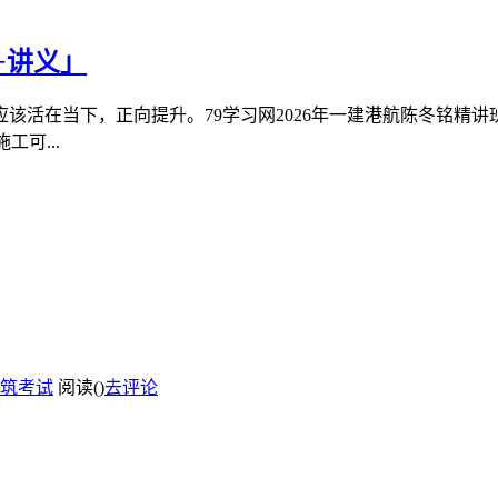
+讲义」
该活在当下，正向提升。79学习网2026年一建港航陈冬铭精
工可...
筑考试
阅读(
)
去评论