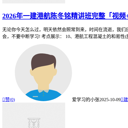
2026年一建港航陈冬铭精讲班完整「视频
无论你今天怎么过，明天依然会照常到来，时间在流逝，我们应
会，不要中断学习! 考点展示： 10、港航工程混凝土的和易性(施

赞(
0
)
爱学习的小张
2025-10-09

建