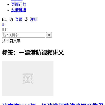
页面存档
友情链接
Hi，请
登录
或
注册




共 5 篇文章
标签：一建港航视频讲义