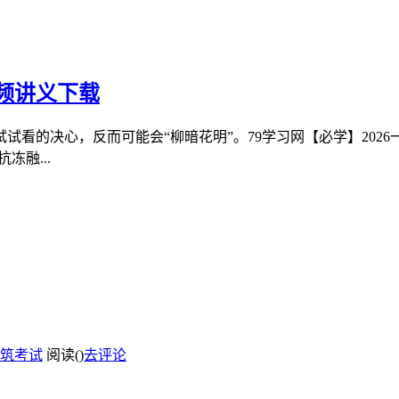
视频讲义下载
试看的决心，反而可能会“柳暗花明”。79学习网【必学】202
冻融...
筑考试
阅读(
)
去评论