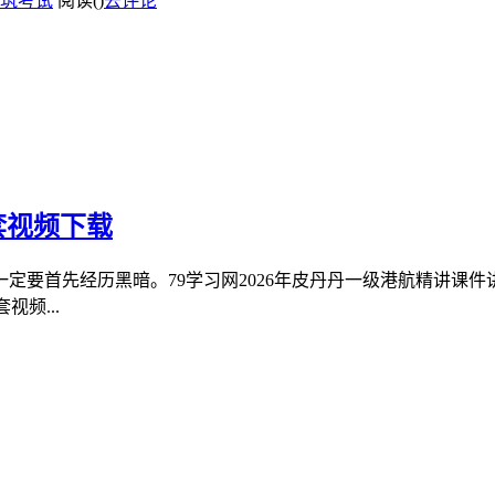
筑考试
阅读(
)
去评论
套视频下载
定要首先经历黑暗。79学习网2026年皮丹丹一级港航精讲课
视频...