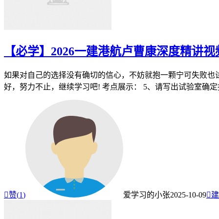
【必学】2026一建港航卢曹康深度精讲
如果对自己的选择没有确切的信心，不妨就抱一颗宁可失败也试
好，努力不止，继续学习吧! 考点展示： 5、请写出试验室确定抗

赞(
1
)
爱学习的小张
2025-10-09

建