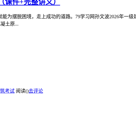
（课件+完整讲义）
能为摆脱困境，走上成功的道路。79学习网孙文波2026年一
土原...
筑考试
阅读(
)
去评论