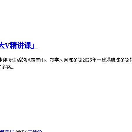
大V精讲课」
迎接生活的风霜雪雨。79学习网陈冬铭2026年一建港航陈冬
铭...