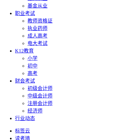
基金从业
职业考试
教师资格证
执业药师
成人高考
电大考试
K12教育
小学
初中
高考
财会考试
初级会计师
中级会计师
注册会计师
经济师
行业动态
标签云
读者墙